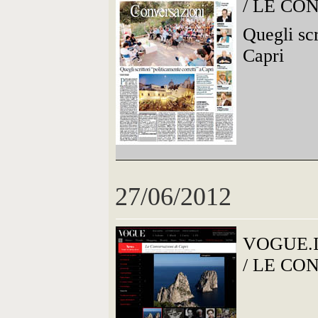
/ LE CO
Quegli scr
Capri
27/06/2012
VOGUE.
/ LE CO