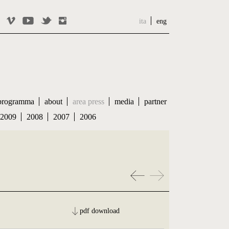
ita
eng
programma
about
area press
media
partner
2009
2008
2007
2006
pdf download