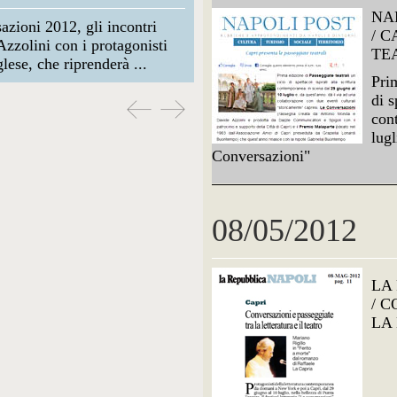
NA
zioni 2012, gli incontri
/ 
zzolini con i protagonisti
TE
lese, che riprenderà ...
Prim
di s
con
lug
Conversazioni"
08/05/2012
LA
/ 
LA