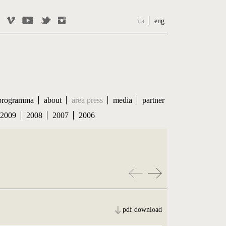
ita
eng
programma
about
area press
media
partner
2009
2008
2007
2006
pdf download