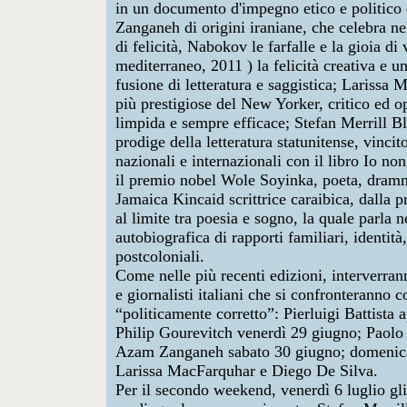
in un documento d'impegno etico e politico d
Zanganeh
di origini iraniane, che celebra n
di felicità
, Nabokov le farfalle e la gioia di
mediterraneo, 2011 ) la felicità creativa e 
fusione di letteratura e saggistica;
Larissa 
più prestigiose del New Yorker, critico ed op
limpida e sempre efficace;
Stefan Merrill B
prodige della letteratura statunitense, vinci
nazionali e internazionali con il libro
Io non
il premio nobel
Wole Soyinka
, poeta, dram
Jamaica Kincaid
scrittrice caraibica, dalla p
al limite tra poesia e sogno, la quale parla n
autobiografica di rapporti familiari, identit
postcoloniali.
Come nelle più recenti edizioni, interverran
e giornalisti italiani che si confronteranno co
“politicamente corretto”:
Pierluigi Battista
a
Philip Gourevitch venerdì 29 giugno;
Paolo
Azam Zanganeh sabato 30 giugno; domenica 1
Larissa MacFarquhar e
Diego De Silva
.
Per il secondo weekend, venerdì 6 luglio gli 