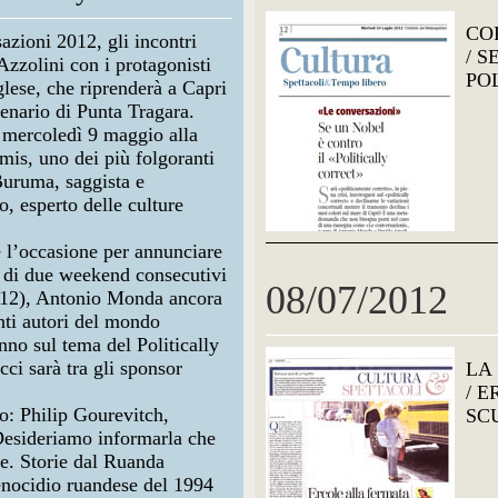
CO
azioni 2012
, gli incontri
/ S
Azzolini
con i protagonisti
PO
glese, che riprenderà a
Capri
cenario di
Punta Tragara
.
à mercoledì 9 maggio alla
mis
, uno dei più folgoranti
Buruma
, saggista e
, esperto delle culture
 l’occasione per annunciare
 di due weekend consecutivi
08/07/2012
2012), Antonio Monda ancora
anti autori del mondo
anno sul tema del
Politically
cci
sarà tra gli sponsor
LA
/ 
no:
Philip Gourevitch
,
SC
esideriamo informarla che
ie
. Storie dal Ruanda
genocidio ruandese del 1994