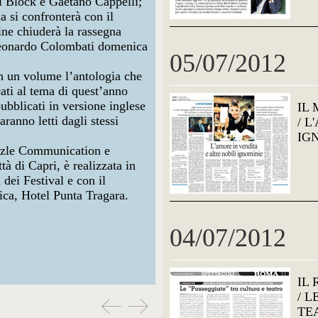
ll Block e
Gaetano Cappelli
;
 si confronterà con il
fine chiuderà la rassegna
onardo Colombati
domenica
05/07/2012
n un volume l’antologia che
icati al tema di quest’anno
(pubblicati in versione inglese
IL
ranno letti dagli stessi
/ L
IG
zle Communication
e
ttà di Capri
, è realizzata in
dei Festival
e con il
ica
,
Hotel Punta Tragara
.
04/07/2012
IL
/ 
TE