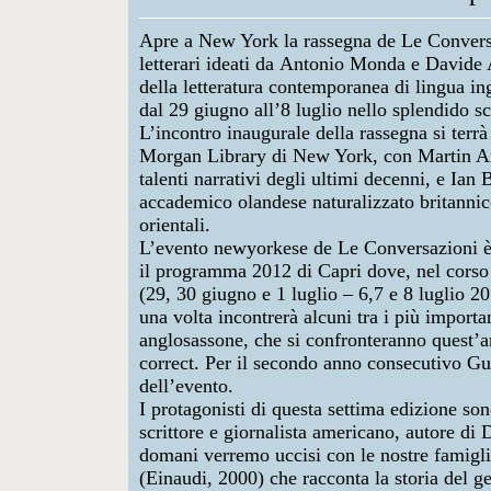
Apre a New York la rassegna de
Le Convers
letterari ideati da
Antonio Monda
e
Davide 
della letteratura contemporanea di lingua in
dal 29 giugno all’8 luglio nello splendido s
L’incontro inaugurale della rassegna si terr
Morgan Library di New York
, con
Martin A
talenti narrativi degli ultimi decenni, e
Ian 
accademico olandese naturalizzato britannico
orientali.
L’evento newyorkese de Le Conversazioni è
il programma 2012 di Capri dove, nel corso
(29, 30 giugno e 1 luglio – 6,7 e 8 luglio 
una volta incontrerà alcuni tra i più import
anglosassone, che si confronteranno quest’
correct
. Per il secondo anno consecutivo
Gu
dell’evento.
I protagonisti di questa settima edizione so
scrittore e giornalista americano, autore di
D
domani verremo uccisi con le nostre famigl
(Einaudi, 2000) che racconta la storia del 