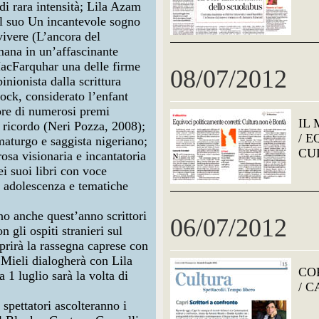
i rara intensità;
Lila Azam
el suo
Un incantevole sogno
 vivere (L’ancora del
umana in un’affascinante
MacFarquhar
una delle firme
08/07/2012
inionista dalla scrittura
lock
, considerato l’enfant
tore di numerosi premi
IL
 ricordo
(Neri Pozza, 2008);
/ 
maturgo e saggista nigeriano;
CU
rosa visionaria e incantatoria
ei suoi libri con voce
à, adolescenza e tematiche
no anche quest’anno scrittori
06/07/2012
n gli ospiti stranieri sul
prirà la rassegna caprese con
 Mieli
dialogherà con Lila
CO
 luglio sarà la volta di
/ 
spettatori ascolteranno i