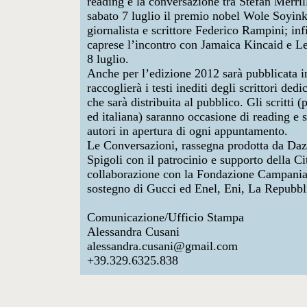
reading e la conversazione tra Stefan Merri
sabato 7 luglio il premio nobel Wole Soyinka
giornalista e scrittore
Federico Rampini
; in
caprese l’incontro con Jamaica Kincaid e
Le
8 luglio.
Anche per l’edizione 2012 sarà pubblicata i
raccoglierà i testi inediti degli scrittori ded
che sarà distribuita al pubblico. Gli scritti 
ed italiana) saranno occasione di reading e sa
autori in apertura di ogni appuntamento.
Le Conversazioni, rassegna prodotta da
Daz
Spigoli
con il patrocinio e supporto della
Ci
collaborazione con la
Fondazione Campania 
sostegno di
Gucci
ed
Enel
,
Eni
,
La Repubbl
Comunicazione/Ufficio Stampa
Alessandra Cusani
alessandra.cusani@gmail.com
+39.329.6325.838