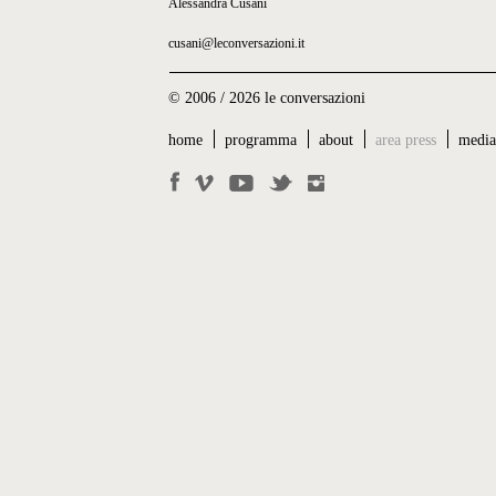
Alessandra Cusani
cusani@leconversazioni.it
© 2006 / 2026 le conversazioni
home
programma
about
area press
medi