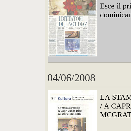
Esce il p
dominica
04/06/2008
LA STA
/ A CAP
MCGRA