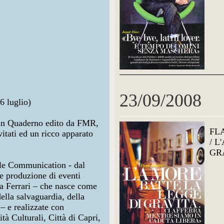
23/09/2008
6 luglio)
 un Quaderno edito da FMR,
FL
nvitati ed un ricco apparato
/ 
GR
le Communication - dal
e produzione di eventi
a Ferrari – che nasce come
della salvaguardia, della
 – e realizzate con
ità Culturali, Città di Capri,