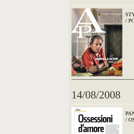
ST
/ P
14/08/2008
PA
/ 