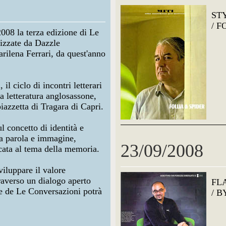
ST
/ F
2008 la terza edizione di Le
nizzate da Dazzle
rilena Ferrari, da quest'anno
l ciclo di incontri letterari
la letteratura anglosassone,
piazzetta di Tragara di Capri.
l concetto di identità e
ra parola e immagine,
23/09/2008
cata al tema della memoria.
sviluppare il valore
traverso un dialogo aperto
FL
e de Le Conversazioni potrà
/ 