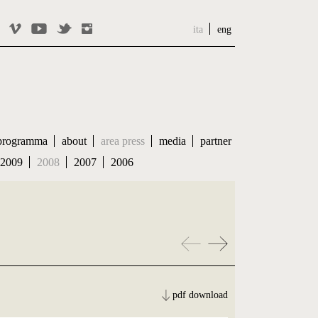
ita
eng
programma
about
area press
media
partner
2009
2008
2007
2006
pdf download