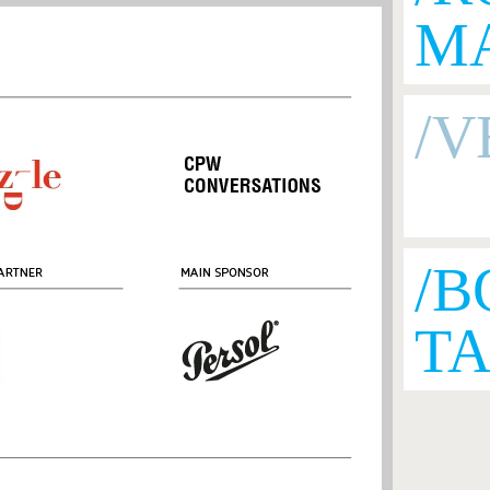
M
/V
/B
T