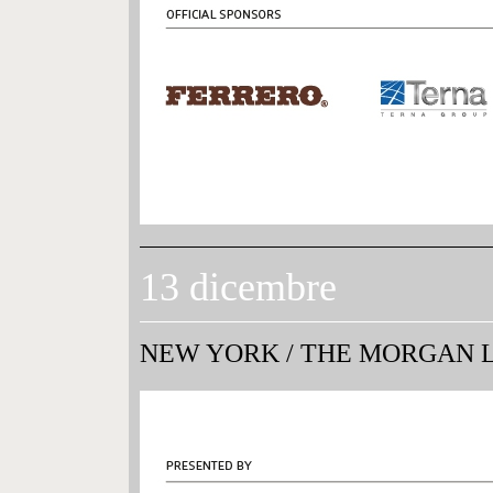
13 dicembre
NEW YORK
/
THE MORGAN L