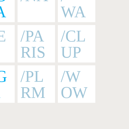
A
WA
E
/PA
/CL
RIS
UP
G
/PL
/W
A
RM
OW