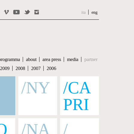
ita
eng
programma
about
area press
media
partner
2009
2008
2007
2006
/NY
/CA
PRI
O
/NA
/