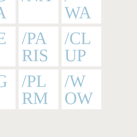
A
WA
E
/PA
/CL
RIS
UP
G
/PL
/W
A
RM
OW