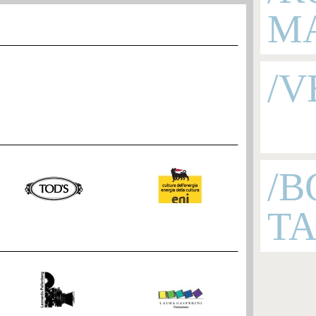
M
/V
/B
T