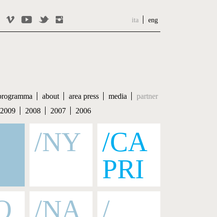
ita
eng
programma
about
area press
media
partner
2009
2008
2007
2006
/NY
/CA
PRI
O
/NA
/