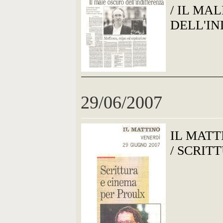
/ IL MA
DELL'I
29/06/2007
IL MATT
/ SCRIT