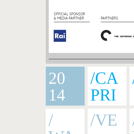
20
/CA
14
PRI
/
/VE